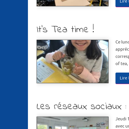
Lire
It’s Tea time !
Ce lund
appréc
corres
of tea
Lire
Les réseaux sociaux : 
Jeudi 
avec u