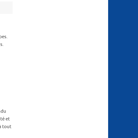
pes.
s.
ndu
té et
à tout