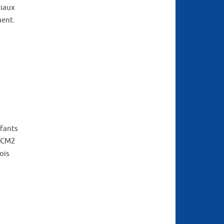
ciaux
ment.
nfants
s CM2
ois