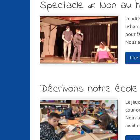
Spectacle « Non au h
Jeudi 
le har
pour f
Nous a
Lire
Décrivons notre école
Le jeud
cour ou
Nous a
avait 