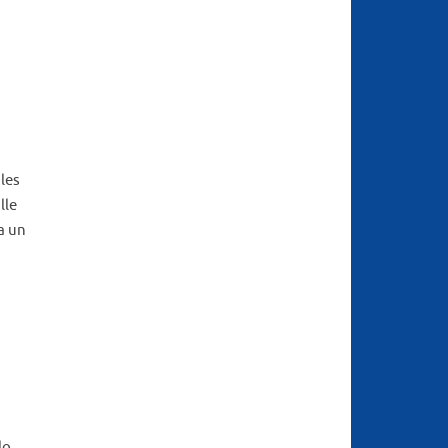
 les
lle
 a un
lo.