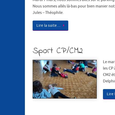
Nous sommes allés là-bas pour bien manier notr
Jules – Théophile.
Lire la suite…
Sport CP/CM2
Le mar
les CP 
CM2 ét
Delph
Lire