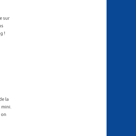
e sur
ns
g !
de la
 mini.
 on