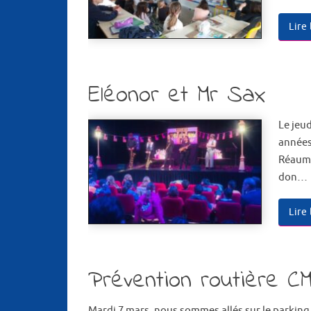
Lire
Eléonor et Mr Sax
Le jeud
années 
Réaumur
don…
Lire
Prévention routière C
Mardi 7 mars, nous sommes allés sur le parking d