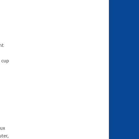
nt
a cup
aux
uter,