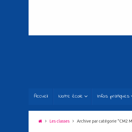
Passer
au
contenu
Passer
Accueil
Notre école
Infos pratiques
au
contenu
Accueil
Les classes
Archive par catégorie "CM2 