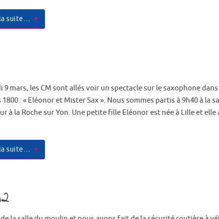
 la suite…
i 9 mars, les CM sont allés voir un spectacle sur le saxophone dans
1800 : « Eléonor et Mister Sax ». Nous sommes partis à 9h40 à la sa
 à la Roche sur Yon. Une petite fille Eléonor est née à Lille et elle
 la suite…
M2
e la salle du moulin et nous avons fait de la sécurité routière à vé