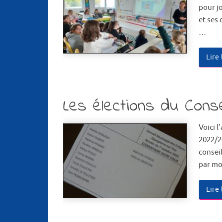
pour j
et ses
…
Lire
Les élections du Conse
Voici l
2022/2
consei
par mo
Lire