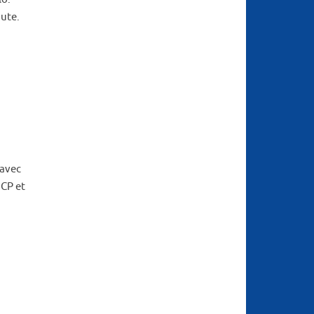
oute.
 avec
 CP et